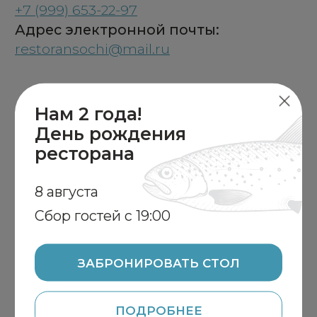
ЗАБРОНИРОВАТЬ СТОЛ
ПОДРОБНЕЕ
СЕТЬ РЫБНЫХ РЕСТОРАНОВ
АРКАДИЯ НОВИКОВА
АКЦИИ И НОВОСТИ
ФРАНШИЗА
ПРОГРАММА
ДОСТАВКА
ЛОЯЛЬНОСТИ
ОСТАВИТЬ ОТЗЫВ
ЮРИДИЧЕСКИЕ
ДОКУМЕНТЫ
КОНТАКТЫ
РЫБНЫЕ РЕСТОРАНЫ
И ТУТ ТОЖЕ
КЛЁВОЕ МЕСТО